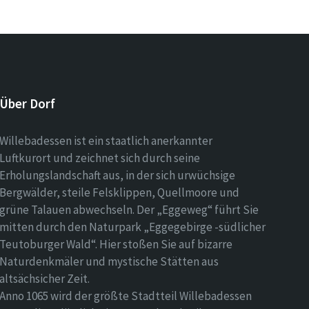
Über Dorf
Willebadessen ist ein staatlich anerkannter
Luftkurort und zeichnet sich durch seine
Erholungslandschaft aus, in der sich urwüchsige
Bergwälder, steile Felsklippen, Quellmoore und
grüne Talauen abwechseln. Der „Eggeweg“ führt Sie
mitten durch den Naturpark „Eggegebirge -südlicher
Teutoburger Wald“. Hier stoßen Sie auf bizarre
Naturdenkmäler und mystische Stätten aus
altsächsicher Zeit.
Anno 1065 wird der größte Stadtteil Willebadessen