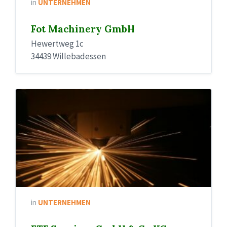
in
UNTERNEHMEN
Fot Machinery GmbH
Hewertweg 1c
34439 Willebadessen
in
UNTERNEHMEN