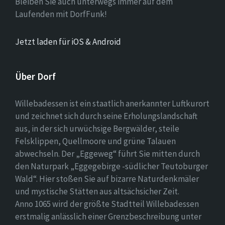
Bleiben Sie auch unterwegs immer auf dem
Laufenden mit DorfFunk!
Jetzt laden für iOS & Android
Über Dorf
Willebadessen ist ein staatlich anerkannter Luftkurort
und zeichnet sich durch seine Erholungslandschaft
aus, in der sich urwüchsige Bergwälder, steile
Felsklippen, Quellmoore und grüne Talauen
abwechseln. Der „Eggeweg“ führt Sie mitten durch
den Naturpark „Eggegebirge -südlicher Teutoburger
Wald“. Hier stoßen Sie auf bizarre Naturdenkmäler
und mystische Stätten aus altsächsicher Zeit.
Anno 1065 wird der größte Stadtteil Willebadessen
erstmalig anlässlich einer Grenzbeschreibung unter