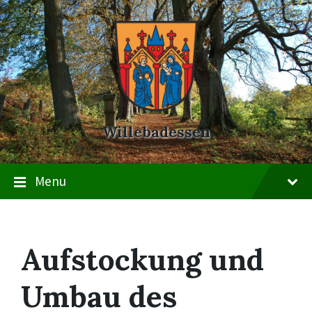
Skip
Skip
Skip
to
to
to
content
main
footer
navigation
Willebadessen
Menu
Aufstockung und
Umbau des