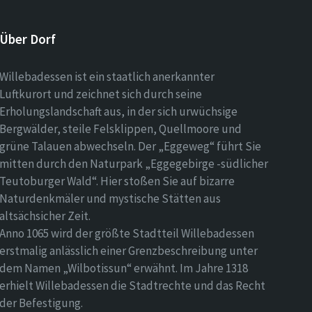
Über Dorf
Willebadessen ist ein staatlich anerkannter
Luftkurort und zeichnet sich durch seine
Erholungslandschaft aus, in der sich urwüchsige
Bergwälder, steile Felsklippen, Quellmoore und
grüne Talauen abwechseln. Der „Eggeweg“ führt Sie
mitten durch den Naturpark „Eggegebirge -südlicher
Teutoburger Wald“. Hier stoßen Sie auf bizarre
Naturdenkmäler und mystische Stätten aus
altsächsicher Zeit.
Anno 1065 wird der größte Stadtteil Willebadessen
erstmalig anlässlich einer Grenzbeschreibung unter
dem Namen „Wilbotissun“ erwähnt. Im Jahre 1318
erhielt Willebadessen die Stadtrechte und das Recht
der Befestigung.