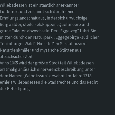
Willebadessen ist ein staatlich anerkannter
Luftkurort und zeichnet sich durch seine
Erholungslandschaft aus, in der sich urwüchsige
Bergwälder, steile Felsklippen, Quellmoore und
grüne Talauen abwechseln. Der „Eggeweg“ führt Sie
mitten durch den Naturpark „Eggegebirge -südlicher
Teutoburger Wald“. Hier stoßen Sie auf bizarre
Naturdenkmäler und mystische Stätten aus
altsächsicher Zeit.
Anno 1065 wird der größte Stadtteil Willebadessen
erstmalig anlässlich einer Grenzbeschreibung unter
dem Namen „Wilbotissun“ erwähnt. Im Jahre 1318
erhielt Willebadessen die Stadtrechte und das Recht
der Befestigung.