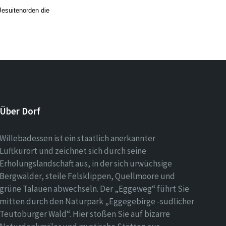
Jesuitenorden die
Über Dorf
Willebadessen ist ein staatlich anerkannter
Luftkurort und zeichnet sich durch seine
Erholungslandschaft aus, in der sich urwüchsige
Bergwälder, steile Felsklippen, Quellmoore und
grüne Talauen abwechseln. Der „Eggeweg“ führt Sie
mitten durch den Naturpark „Eggegebirge -südlicher
Teutoburger Wald“. Hier stoßen Sie auf bizarre