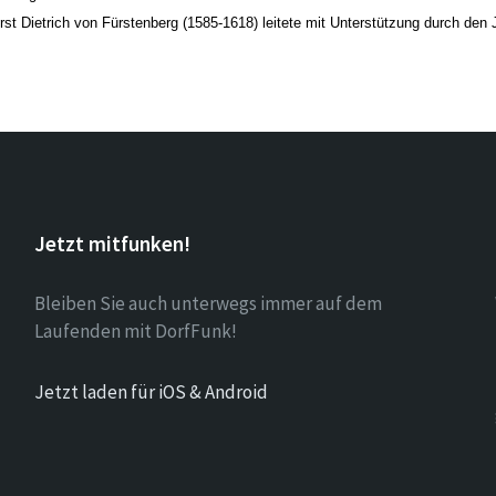
rst Dietrich von Fürstenberg (1585-1618) leitete mit Unterstützung durch den 
Jetzt mitfunken!
Bleiben Sie auch unterwegs immer auf dem
Laufenden mit DorfFunk!
Jetzt laden für iOS & Android