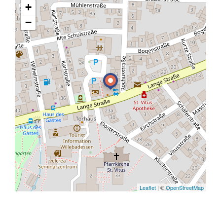
+
−
Leaflet
| ©
OpenStreetMap