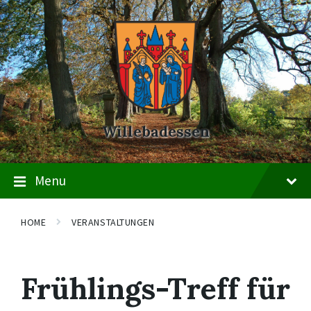
Skip
Skip
Skip
to
to
to
content
main
footer
navigation
Willebadessen
Menu
HOME
VERANSTALTUNGEN
Frühlings-Treff für