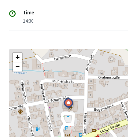
Time
14:30
+
−