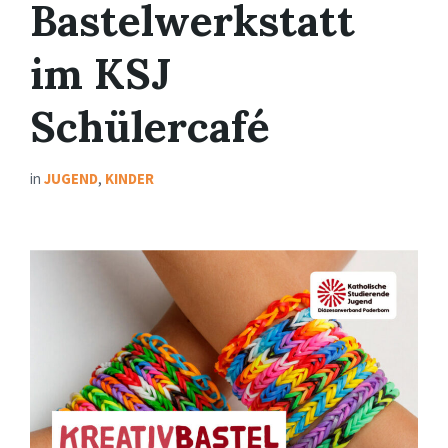
Bastelwerkstatt
im KSJ
Schülercafé
in
JUGEND
,
KINDER