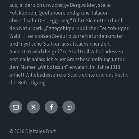
aus, in der sich urwüchsige Bergwälder, steile
Felsklippen, Quellmoore und grüne Talauen
abwechseln. Der „Eggeweg“ führt Sie mitten durch
den Naturpark „Eggegebirge -südlicher Teutoburger
Wald“. Hier stoßen Sie auf bizarre Naturdenkmäler
und mystische Stätten aus altsächsicher Zeit.
Anno 1065 wird der größte Stadtteil Willebadessen
erstmalig anlässlich einer Grenzbeschreibung unter
dem Namen „Wilbotissun“ erwähnt. Im Jahre 1318
erhielt Willebadessen die Stadtrechte und das Recht
der Befestigung.
Email
Twitter
Facebook
Instagram
© 2026 Digitales Dorf