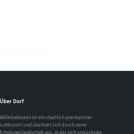
Über Dorf
Willebadessen ist ein staatlich anerkannter
Luftkurort und zeichnet sich durch seine
Erholungslandschaft aus, in der sich urwüchsige