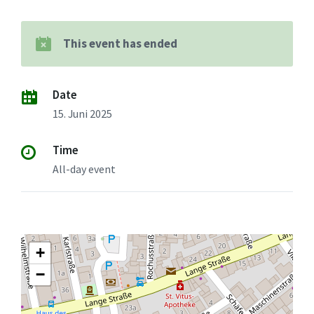
This event has ended
Date
15. Juni 2025
Time
All-day event
+
−