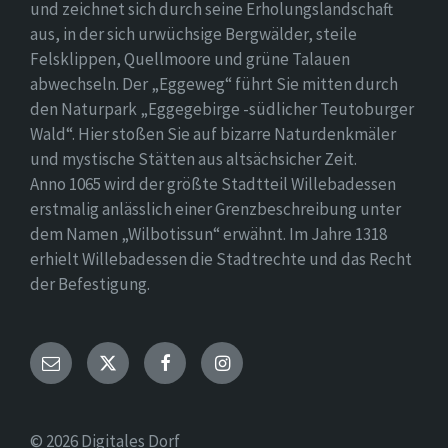
und zeichnet sich durch seine Erholungslandschaft
aus, in der sich urwüchsige Bergwälder, steile
Felsklippen, Quellmoore und grüne Talauen
abwechseln. Der „Eggeweg“ führt Sie mitten durch
den Naturpark „Eggegebirge -südlicher Teutoburger
Wald“. Hier stoßen Sie auf bizarre Naturdenkmäler
und mystische Stätten aus altsächsicher Zeit.
Anno 1065 wird der größte Stadtteil Willebadessen
erstmalig anlässlich einer Grenzbeschreibung unter
dem Namen „Wilbotissun“ erwähnt. Im Jahre 1318
erhielt Willebadessen die Stadtrechte und das Recht
der Befestigung.
Email
Twitter
Facebook
Instagram
© 2026 Digitales Dorf