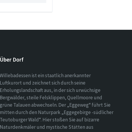
Über Dorf
Willebadessen ist ein staatlich anerkannter
Luftkurort und zeichnet sich durch seine
Erholungslandschaft aus, in der sich urwüchsige
Bergwälder, steile Felsklippen, Quellmoore und
grüne Talauen abwechseln. Der „Eggeweg“ führt Sie
mitten durch den Naturpark „Eggegebirge -südlicher
Teutoburger Wald“. Hier stoßen Sie auf bizarre
Naturdenkmäler und mystische Stätten aus