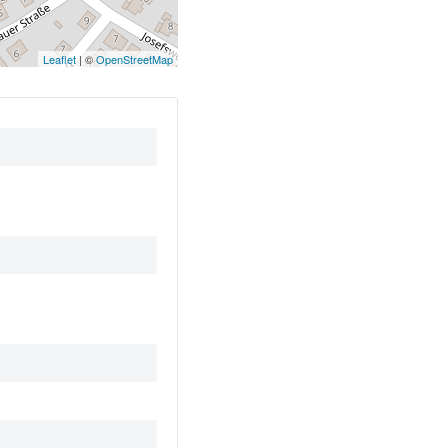
Leaflet
| ©
OpenStreetMap