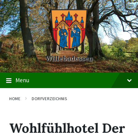
Skip
Skip
Skip
to
to
to
content
main
footer
navigation
Willebadessen
Menu
HOME
DORFVERZEICHNIS
Wohlfühlhotel Der