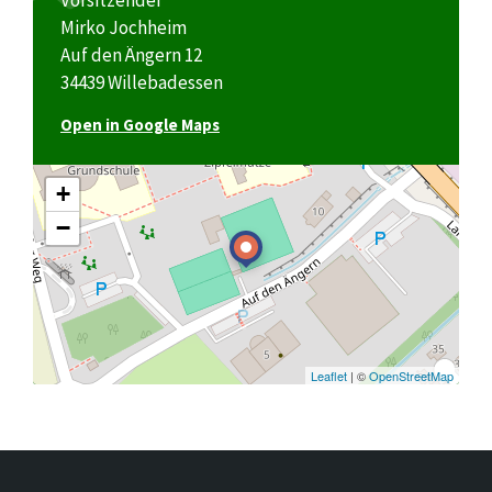
Mirko Jochheim
Auf den Ängern 12
34439 Willebadessen
Open in Google Maps
+
−
Leaflet
| ©
OpenStreetMap