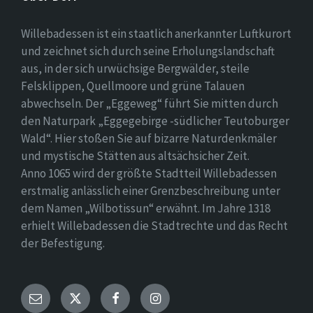
Willebadessen ist ein staatlich anerkannter Luftkurort
und zeichnet sich durch seine Erholungslandschaft
aus, in der sich urwüchsige Bergwälder, steile
Felsklippen, Quellmoore und grüne Talauen
abwechseln. Der „Eggeweg“ führt Sie mitten durch
den Naturpark „Eggegebirge -südlicher Teutoburger
Wald“. Hier stoßen Sie auf bizarre Naturdenkmäler
und mystische Stätten aus altsächsicher Zeit.
Anno 1065 wird der größte Stadtteil Willebadessen
erstmalig anlässlich einer Grenzbeschreibung unter
dem Namen „Wilbotissun“ erwähnt. Im Jahre 1318
erhielt Willebadessen die Stadtrechte und das Recht
der Befestigung.
Email
Twitter
Facebook
Instagram