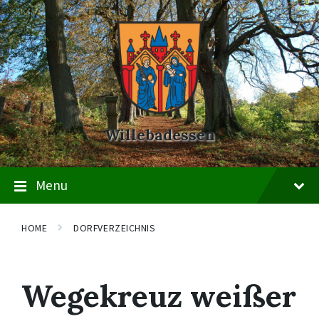
Skip
Skip
Skip
to
to
to
content
main
footer
navigation
Willebadessen
Menu
HOME
DORFVERZEICHNIS
Wegekreuz weißer