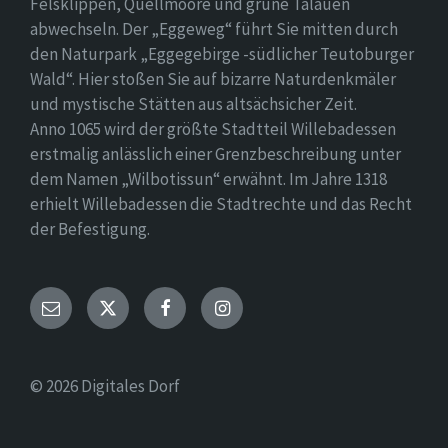
Felsklippen, Quellmoore und grüne Talauen
abwechseln. Der „Eggeweg“ führt Sie mitten durch
den Naturpark „Eggegebirge -südlicher Teutoburger
Wald“. Hier stoßen Sie auf bizarre Naturdenkmäler
und mystische Stätten aus altsächsicher Zeit.
Anno 1065 wird der größte Stadtteil Willebadessen
erstmalig anlässlich einer Grenzbeschreibung unter
dem Namen „Wilbotissun“ erwähnt. Im Jahre 1318
erhielt Willebadessen die Stadtrechte und das Recht
der Befestigung.
Email
Twitter
Facebook
Instagram
© 2026 Digitales Dorf