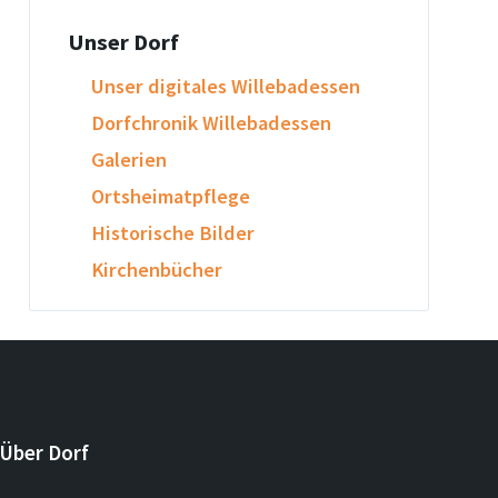
Unser Dorf
Unser digitales Willebadessen
Dorfchronik Willebadessen
Galerien
Ortsheimatpflege
Historische Bilder
Kirchenbücher
Über Dorf