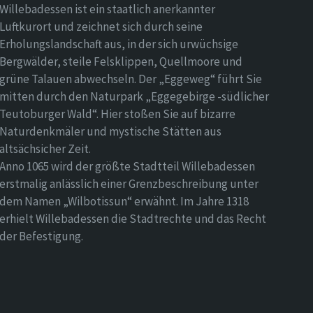
Willebadessen ist ein staatlich anerkannter
Luftkurort und zeichnet sich durch seine
Erholungslandschaft aus, in der sich urwüchsige
Bergwälder, steile Felsklippen, Quellmoore und
grüne Talauen abwechseln. Der „Eggeweg“ führt Sie
mitten durch den Naturpark „Eggegebirge -südlicher
Teutoburger Wald“. Hier stoßen Sie auf bizarre
Naturdenkmäler und mystische Stätten aus
altsächsicher Zeit.
Anno 1065 wird der größte Stadtteil Willebadessen
erstmalig anlässlich einer Grenzbeschreibung unter
dem Namen „Wilbotissun“ erwähnt. Im Jahre 1318
erhielt Willebadessen die Stadtrechte und das Recht
der Befestigung.